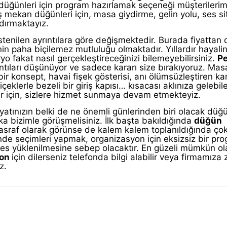
düğünleri için program hazırlamak seçeneği müşterilerim
 mekan düğünleri için, masa giydirme, gelin yolu, ses si
dırmaktayız.
stenilen ayrıntılara göre değişmektedir. Burada fiyattan
in paha biçilemez mutluluğu olmaktadır. Yıllardır hayalin
o fakat nasıl gerçekleştireceğinizi bilemeyebilirsiniz.
P
ıntıları düşünüyor ve sadece kararı size bırakıyoruz. Mas
bir konsept, havai fişek gösterisi, anı ölümsüzleştiren k
içeklerle bezeli bir giriş kapısı… kısacası aklınıza gelebi
lar için, sizlere hizmet sunmaya devam etmekteyiz.
ayatınızın belki de ne önemli günlerinden biri olacak dü
ka bizimle görüşmelisiniz. İlk başta bakıldığında
düğün
masraf olarak görünse de kalem kalem toplanıldığında ço
de seçimleri yapmak, organizasyon için eksizsiz bir pr
res yüklenilmesine sebep olacaktır. En güzeli mümkün ol
yon
için dilerseniz telefonda bilgi alabilir veya firmamıza 
z.