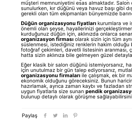
müşteri memnuniyetini esas almaktadır. Salon 
sunulurken, kır düğünü veya havuz başı gibi dış
gerekli olan tüm ekipmanları bünyemizde barın
Düğün organizasyonu fiyatları
kurumlara ve i
önemli olan şeyse, hayallerinizi gerçekleştirmen
kurduğunuz düğün için, aklınızda onlarca senary
organizasyon firması
olarak sizin için tüm ayr
süslenmesi, istediğiniz renklerin hakim olduğu 
fotoğraf çekimleri, davetli listesinin aranması, ç
hatta sizin aklınıza bile gelmeyen güzel detay
Eğer klasik bir salon düğünü istemiyorsanız, h
için unutulmaz bir gün talep ediyorsanız, mutla
organizasyonu firmaları
ile çalışmak, ek bir 
ekonomik olduğunu göreceksiniz. Bunun haricin
hazırlamak, ayrıca zaman kaybı ve fazladan st
uygun fiyatlarla size sunan
pendik organizas
bulunup detaylı olarak görüşme sağlayabilirsini
Paylaş