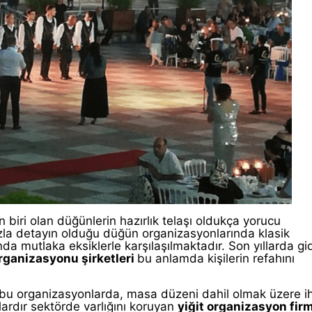
n biri olan düğünlerin hazırlık telaşı oldukça yorucu
azla detayın olduğu düğün organizasyonlarında klasik
nda mutlaka eksiklerle karşılaşılmaktadır. Son yıllarda gi
ganizasyonu şirketleri
bu anlamda kişilerin refahını
 bu organizasyonlarda, masa düzeni dahil olmak üzere ih
ardır sektörde varlığını koruyan
yiğit organizasyon fir