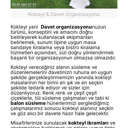
Kokteyl & Davet Organizasyonu
Kokteyl yani
Davet organizasyonu
nuzun
türünü, konseptini ve amacını doğru
belirleyerek kullanılacak ekipmanları
belirlemek, sunum tipine uygun masa
sandalye kiralama veya bistro kiralama
hizmetleri açısından, sizi doğru yönlendirmek
başarılı bir organizasyonun olmazsa olmazıdır.
Kokteyl vereceğiniz alanın süsleme ve
düzenlemelerini davetinizn ruhuna en uygun
şekilde gerçekleştirmemizin yanında kokteyl
masalarının her birini en şık ve en seçkin
şekilde tedarik ediyor ve sizler için
düzenliyoruz. Renk renk ve çeşit çeşit
çiçeklerle, tül süsleme çalışmaları ve tabi ki
balon süsleme
hünerlerimizi sergilediğimiz
çalışmalarımız sonucu kokteyl alanınız seçkin
ve göz alıcı bir davete hazır hale gelecektir.
Misafirlerinize sunulacak
kokteyl ikramları
ve
atıştırmakları belirlemek ve onlara uygun tipte