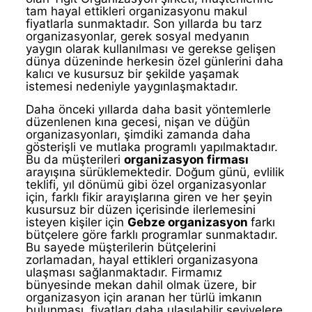
tam hayal ettikleri organizasyonu makul
fiyatlarla sunmaktadır. Son yıllarda bu tarz
organizasyonlar, gerek sosyal medyanın
yaygın olarak kullanılması ve gerekse gelişen
dünya düzeninde herkesin özel günlerini daha
kalıcı ve kusursuz bir şekilde yaşamak
istemesi nedeniyle yaygınlaşmaktadır.
Daha önceki yıllarda daha basit yöntemlerle
düzenlenen kına gecesi, nişan ve düğün
organizasyonları, şimdiki zamanda daha
gösterişli ve mutlaka programlı yapılmaktadır.
Bu da müşterileri
organizasyon firması
arayışına sürüklemektedir. Doğum günü, evlilik
teklifi, yıl dönümü gibi özel organizasyonlar
için, farklı fikir arayışlarına giren ve her şeyin
kusursuz bir düzen içerisinde ilerlemesini
isteyen kişiler için
Gebze organizasyon
farkı
bütçelere göre farklı programlar sunmaktadır.
Bu sayede müşterilerin bütçelerini
zorlamadan, hayal ettikleri organizasyona
ulaşması sağlanmaktadır. Firmamız
bünyesinde mekan dahil olmak üzere, bir
organizasyon için aranan her türlü imkanın
bulunması, fiyatları daha ulaşılabilir seviyelere