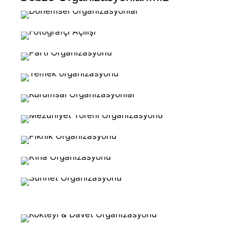
Balon Süsleme
Parti Organizasyonu
Yemek Organizasyonu
Kurumsal Organizasyonlar
Mezuniyet Töreni
Organizasyonu
Piknik Organizasyonu
Kına Organizasyonu
Sünnet Düğünü Organizasyonu
Doğum Günü Organizasyonu
Kokteyl Organizasyonu
Açılış Organizasyonu